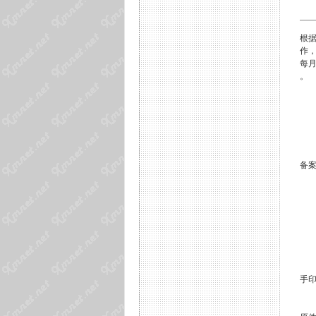
根据
作
每
。
为
1
备
1
2
3
4
5
6
7
8.
手