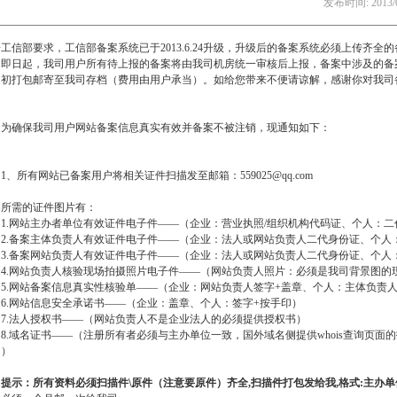
发布时间: 2013
工信部要求，工信部备案系统已于2013.6.24升级，升级后的备案系统必须上传齐
，即日起，我司用户所有待上报的备案将由我司机房统一审核后上报，备案中涉及的备
月初打包邮寄至我司存档（费用由用户承当）。如给您带来不便请谅解，感谢你对我司
确保我司用户网站备案信息真实有效并备案不被注销，现通知如下：
、所有网站已备案用户将相关证件扫描发至邮箱：
559025@qq.com
案所需的证件图片有：
.网站主办者单位有效证件电子件——（企业：营业执照/组织机构代码证、个人：二
.备案主体负责人有效证件电子件——（企业：法人或网站负责人二代身份证、个人
.备案网站负责人有效证件电子件——（企业：法人或网站负责人二代身份证、个人
.网站负责人核验现场拍摄照片电子件——（网站负责人照片：必须是我司背景图的
.网站备案信息真实性核验单——（企业：网站负责人签字+盖章、个人：主体负责人
.网站信息安全承诺书——（企业：盖章、个人：签字+按手印）
.法人授权书——（网站负责人不是企业法人的必须提供授权书）
域名证书——（注册所有者必须与主办单位一致，国外域名侧提供whois查询页面的
印）
提示：所有资料必须扫描件\原件（注意要原件）齐全,扫描件打包发给我,格式:主办单