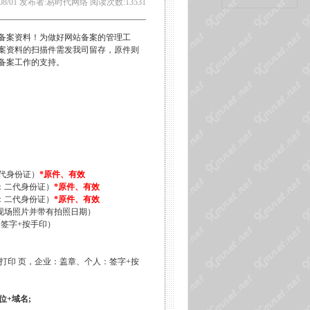
/08/01 发布者:易时代网络 阅读次数:13531
全的备案资料！为做好网站备案的管理工
案资料的扫描件需发我司留存，原件则
备案工作的支持。
代身份证）
*原件、有效
：二代身份证）
*原件、有效
：二代身份证）
*原件、有效
现场照片并带有拍照日期）
签字+按手印）
打印 页，企业：盖章、个人：签字+按
位+域名;